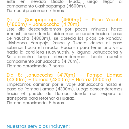
este en nevado Diablo Mudo, luego llegar al
campamento Gashpapampa (4600m).
Tiempo Aproximado: 7 horas
Dia 7: Gashpapampa (4600m) – Paso Yaucha
(4800m) – Jahuacocha (4170m)
Este dia descenderemos por pocos minutos hasta
Ancush, desde donde iniciaremos ascender hacia el paso
de Yaucha (4800m), se aprecia los picos de Rondoy,
Jirishanca, Yerupaja, Rasac y Tsacra. desde el paso
subimos hacia el mirador Huacrish para tener una vista
hacia la cordillera Huayhuash, y laguna Jahuacocha y
Solteracocha luego descenderemos hacia nuestro
campamento Jahuacocha (4170m).
Tiempo aproximado: 7 horas
Dia 8: Jahuacocha (4170m) – Pampa Llamac
(4300m) – Llamac (4300m) – Huaraz (3100m)
Empezamos caminar por el valle Jahuacocha hasta el
paso de Pampa Llamac (4300m). Luego descenderemos
hacia el pueblo de Llamac donde nos espera el
transporte para retornar a Huaraz.
Tiempo aproximado: 5 horas
Nuestros servicios Incluyen: