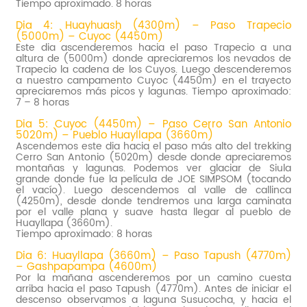
Tiempo aproximado. 8 horas
Dia 4: Huayhuash (4300m) – Paso Trapecio
(5000m) – Cuyoc (4450m)
Este dia ascenderemos hacia el paso Trapecio a una
altura de (5000m) donde apreciaremos los nevados de
Trapecio la cadena de los Cuyos. Luego descenderemos
a nuestro campamento Cuyoc (4450m) en el trayecto
apreciaremos más picos y lagunas. Tiempo aproximado:
7 – 8 horas
Dia 5: Cuyoc (4450m) – Paso Cerro San Antonio
5020m) – Pueblo Huayllapa (3660m)
Ascendemos este dia hacia el paso más alto del trekking
Cerro San Antonio (5020m) desde donde apreciaremos
montañas y lagunas. Podemos ver glaciar de Siula
grande donde fue la película de JOE SIMPSOM (tocando
el vacío). Luego descendemos al valle de callinca
(4250m), desde donde tendremos una larga caminata
por el valle plana y suave hasta llegar al pueblo de
Huayllapa (3660m).
Tiempo aproximado: 8 horas
Dia 6: Huayllapa (3660m) – Paso Tapush (4770m)
– Gashpapampa (4600m)
Por la mañana ascenderemos por un camino cuesta
arriba hacia el paso Tapush (4770m). Antes de iniciar el
descenso observamos a laguna Susucocha, y hacia el