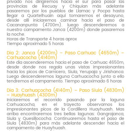
privado nos dirigiremos hacia el sur para pasar las
provincias de Recuay y Chiquian más adelante
pasaremos por los pueblos de Llamac y Pocpa hasta
llegar a Quartelhuain aquí tomaremos el desayuno,
desde allí iniciaremos caminar hacia el paso de
Cacananpunta (4700m). luego descenderemos a
nuestro campamento Janca (4200m) donde pasaremos
la noche.
Horas de Transporte 4 horas aprox
Tiempo aproximado 5 horas
Dia 2: Janca (4200m) – Paso Carhuac (4650m) –
Carhuacocha (4140m)
Este dia ascenderemos hacia el paso de Carhuac 4650m,
desde donde nos regala unas vistas impresionantes
hacia los picos de Carnicero, Siula, Yerupaja y Jirishanca.
Luego descenderemos laguna Carhuacocha junto a ello
tendremos el campamento. Tiempo aproximado 6 horas
Dia 3: Carhuacocha (4140m) – Paso Siula (4830m)
– Huayhuash (4300m)
Iniciaremos el recorrido pasando por la laguna
Carhuacocha, en el trayecto observamos los
impresionantes picos de la Cordillera Huayhuash. Mas
arriba encontraremos tres bellas lagunas: Gangrajanca,
Siula y Quesillococha. Continuaremos hasta el paso de
Siula (4830m) para más adelante descender hacia el
campamento de Huayhuash.