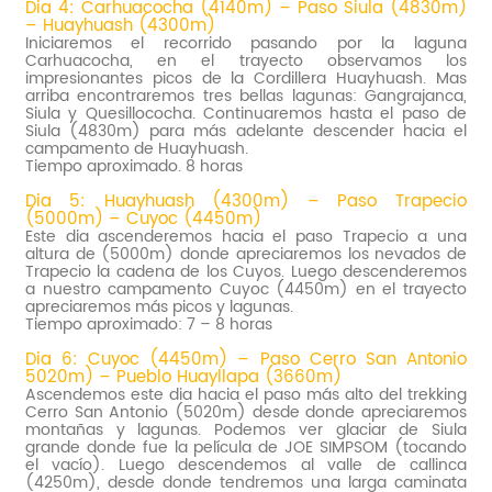
Dia 4: Carhuacocha (4140m) – Paso Siula (4830m)
– Huayhuash (4300m)
Iniciaremos el recorrido pasando por la laguna
Carhuacocha, en el trayecto observamos los
impresionantes picos de la Cordillera Huayhuash. Mas
arriba encontraremos tres bellas lagunas: Gangrajanca,
Siula y Quesillococha. Continuaremos hasta el paso de
Siula (4830m) para más adelante descender hacia el
campamento de Huayhuash.
Tiempo aproximado. 8 horas
Dia 5: Huayhuash (4300m) – Paso Trapecio
(5000m) – Cuyoc (4450m)
Este dia ascenderemos hacia el paso Trapecio a una
altura de (5000m) donde apreciaremos los nevados de
Trapecio la cadena de los Cuyos. Luego descenderemos
a nuestro campamento Cuyoc (4450m) en el trayecto
apreciaremos más picos y lagunas.
Tiempo aproximado: 7 – 8 horas
Dia 6: Cuyoc (4450m) – Paso Cerro San Antonio
5020m) – Pueblo Huayllapa (3660m)
Ascendemos este dia hacia el paso más alto del trekking
Cerro San Antonio (5020m) desde donde apreciaremos
montañas y lagunas. Podemos ver glaciar de Siula
grande donde fue la película de JOE SIMPSOM (tocando
el vacío). Luego descendemos al valle de callinca
(4250m), desde donde tendremos una larga caminata