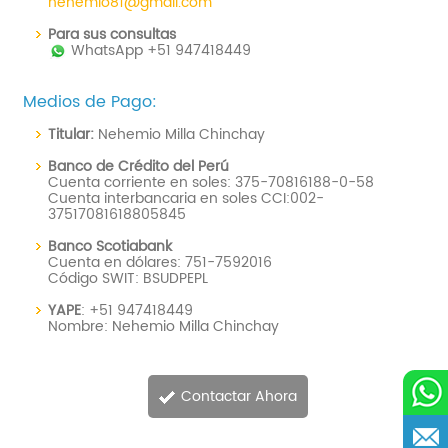
nehemio81@gmail.com
Para sus consultas
WhatsApp +51 947418449
Medios de Pago:
Titular:
Nehemio Milla Chinchay
Banco de Crédito del Perú
Cuenta corriente en soles: 375-70816188-0-58
Cuenta interbancaria en soles CCI:002-
37517081618805845
Banco Scotiabank
Cuenta en dólares: 751-7592016
Código SWIT: BSUDPEPL
YAPE
: +51 947418449
Nombre: Nehemio Milla Chinchay
.
Contactar Ahora