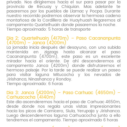
privado. Nos dirigiremos hacia el sur para pasar por la
provincia de Recuay y Chiquian. Mas adelante te
pasaremos por los pueblos de Llamac y Pocpa. Durante
nuestro recorrido podremos observar la hermosa cadena
montañosa de la Cordillera de Huayhuash llegaremos al
campamento Quartelhuain donde pasaremos la noche.
Tiempo aproximado: 5 horas de transporte
Dia 2: Quartelhuain (4170m) – Paso Cacananpunta
(4700m) – Janca (4200m)
La jornada inicia después del desayuno, con una subida
mantenida en zigzags hasta alcanzar el paso
Cacananpunta (4700m), este paso es un excelente
mirador hacia el oriente. De ahí descenderemos al
campamento Janca (4200m) donde disfrutaremos el
hermoso paisaje. Por la tarde se puede realizar un paseo
para visitar laguna Mitucocha y los nevados de
Jirishanca, Ninashanca y Rondoy.
Tiempo aproximado: 6 horas
Dia 3: Janca (4200m) – Paso Carhuac (4650m) –
Carhuacocha (4140m)
Este dia ascenderemos hacia el paso de Carhuac 4650m,
desde donde nos regala unas vistas impresionantes
hacia los picos de Carnicero, Siula, Yerupaja y Jirishanca.
Luego descenderemos laguna Carhuacocha junto a ello
tendremos el campamento. Tiempo aproximado 6 horas