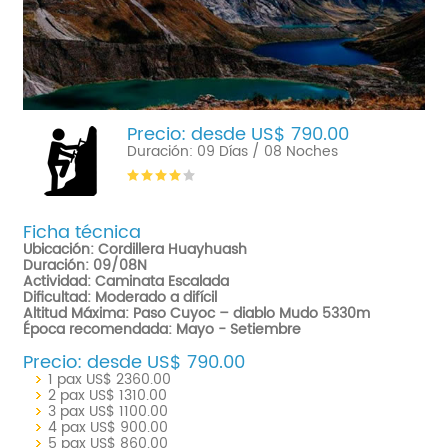
Precio: desde US$ 790.00
Duración: 09 Días / 08 Noches
Ficha técnica
Ubicación: Cordillera Huayhuash
Duración: 09/08N
Actividad: Caminata Escalada
Dificultad: Moderado a difícil
Altitud Máxima: Paso Cuyoc – diablo Mudo 5330m
Época recomendada: Mayo - Setiembre
Precio: desde US$ 790.00
1 pax US$ 2360.00
2 pax US$ 1310.00
3 pax US$ 1100.00
4 pax US$ 900.00
5 pax US$ 860.00