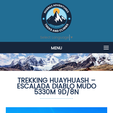
Select Language
▼
MENU
TREKKING HUAYHUASH –
ESCALADA DIABLO MUDO
5330M 9D/8N