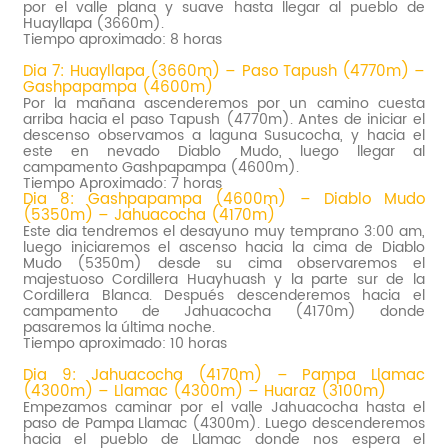
por el valle plana y suave hasta llegar al pueblo de
Huayllapa (3660m).
Tiempo aproximado: 8 horas
Dia 7: Huayllapa (3660m) – Paso Tapush (4770m) –
Gashpapampa (4600m)
Por la mañana ascenderemos por un camino cuesta
arriba hacia el paso Tapush (4770m). Antes de iniciar el
descenso observamos a laguna Susucocha, y hacia el
este en nevado Diablo Mudo, luego llegar al
campamento Gashpapampa (4600m).
Tiempo Aproximado: 7 horas
Dia 8: Gashpapampa (4600m) – Diablo Mudo
(5350m) – Jahuacocha (4170m)
Este dia tendremos el desayuno muy temprano 3:00 am,
luego iniciaremos el ascenso hacia la cima de Diablo
Mudo (5350m) desde su cima observaremos el
majestuoso Cordillera Huayhuash y la parte sur de la
Cordillera Blanca. Después descenderemos hacia el
campamento de Jahuacocha (4170m) donde
pasaremos la última noche.
Tiempo aproximado: 10 horas
Dia 9: Jahuacocha (4170m) – Pampa Llamac
(4300m) – Llamac (4300m) – Huaraz (3100m)
Empezamos caminar por el valle Jahuacocha hasta el
paso de Pampa Llamac (4300m). Luego descenderemos
hacia el pueblo de Llamac donde nos espera el