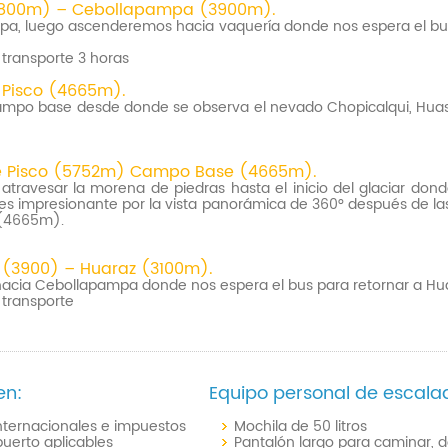
3800m) – Cebollapampa (3900m).
ampa, luego ascenderemos hacia vaquería donde nos espera el bu
transporte 3 horas
Pisco (4665m).
 campo base desde donde se observa el nevado Chopicalqui, Hua
e Pisco (5752m) Campo Base (4665m).
, atravesar la morena de piedras hasta el inicio del glaciar don
es impresionante por la vista panorámica de 360° después de la
 (4665m).
(3900) – Huaraz (3100m).
acia Cebollapampa donde nos espera el bus para retornar a Hua
transporte
en:
Equipo personal de escala
nternacionales e impuestos
Mochila de 50 litros
uerto aplicables
Pantalón largo para caminar, 