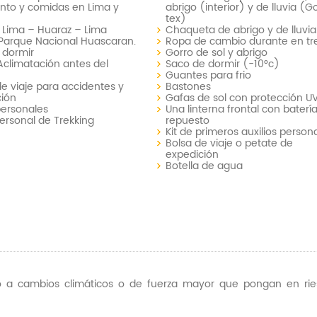
nto y comidas en Lima y
abrigo (interior) y de lluvia (G
tex)
 Lima – Huaraz – Lima
Chaqueta de abrigo y de lluvia
Parque Nacional Huascaran.
Ropa de cambio durante en tr
 dormir
Gorro de sol y abrigo
Aclimatación antes del
Saco de dormir (-10°c)
Guantes para frio
e viaje para accidentes y
Bastones
ción
Gafas de sol con protección U
personales
Una linterna frontal con baterí
ersonal de Trekking
repuesto
Kit de primeros auxilios persona
Bolsa de viaje o petate de
expedición
Botella de agua
ido a cambios climáticos o de fuerza mayor que pongan en rie