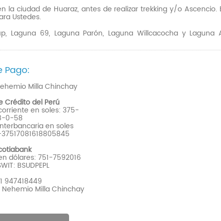
la ciudad de Huaraz, antes de realizar trekking y/o Ascencio. 
ara Ustedes.
, Laguna 69, Laguna Parón, Laguna Willcacocha y Laguna 
e Pago:
ehemio Milla Chinchay
 Crédito del Perú
orriente en soles: 375-
8-0-58
nterbancaria en soles
-37517081618805845
cotiabank
n dólares: 751-7592016
SWIT: BSUDPEPL
51 947418449
 Nehemio Milla Chinchay