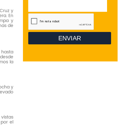
Cruz y
era. En
ampa y
onas de
, hasta
 desde
mos la
ocha y
nevado
vistas
por el