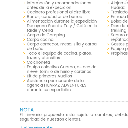
Información y recomendaciones
Alojamie
antes de la expedición
Huaraz
Cocinero profesional al aire libre
Traslado
Burros, conductor de burros
Entrada 
Alimentación durante la expedición
Bolsa de
Desayuno Snacks, Te y / Café en la
Días de 
tarde y Cena
trekking
Carpa de Camping
Seguro d
Carpa cocina
repatria
Carpa comedor, mesa, silla y carpa
Gastos 
de baño
Equipo p
Todo el equipo de cocina, platos,
Propinas
tazas y utensilios
Colchoneta
Equipo colectivo Cuerda, estaca de
nieve, tornillo de hielo y cordinos
Kit de primeros Auxilios
Asistencia permanente de la
agencia HUARAZ ADVENTURES
durante su expedición
NOTA
El itinerario propuesto está sujeto a cambios, deb
seguridad de nuestros clientes.