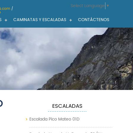
Select Language
▼
s.com
/
m
S
CAMINATAS Y ESCALADAS
CONTÁCTENOS
O
ESCALADAS
Escalada Pico Mateo 01D