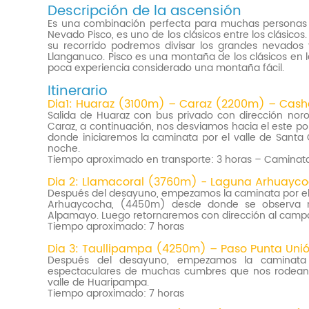
Descripción de la ascensión
Es una combinación perfecta para muchas personas q
Nevado Pisco, es uno de los clásicos entre los clásicos.
su recorrido podremos divisar los grandes nevados 
Llanganuco. Pisco es una montaña de los clásicos en l
poca experiencia considerado una montaña fácil.
Itinerario
Dia1: Huaraz (3100m) – Caraz (2200m) – Ca
Salida de Huaraz con bus privado con dirección noroe
Caraz, a continuación, nos desviamos hacia el este
donde iniciaremos la caminata por el valle de San
noche.
Tiempo aproximado en transporte: 3 horas – Caminat
Dia 2: Llamacoral (3760m) - Laguna Arhuayc
Después del desayuno, empezamos la caminata por el v
Arhuaycocha, (4450m) desde donde se observa much
Alpamayo. Luego retornaremos con dirección al cam
Tiempo aproximado: 7 horas
Dia 3: Taullipampa (4250m) – Paso Punta U
Después del desayuno, empezamos la caminata
espectaculares de muchas cumbres que nos rodean
valle de Huaripampa.
Tiempo aproximado: 7 horas