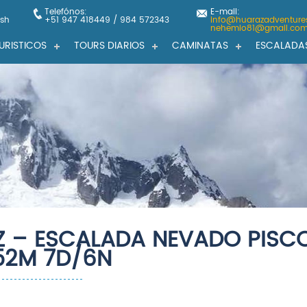
Telefónos:
E-mail:
ash
+51 947 418449 / 984 572343
info@huarazadventure
nehemio81@gmail.co
URISTICOS
TOURS DIARIOS
CAMINATAS
ESCALADA
Z – ESCALADA NEVADO PISC
52M 7D/6N