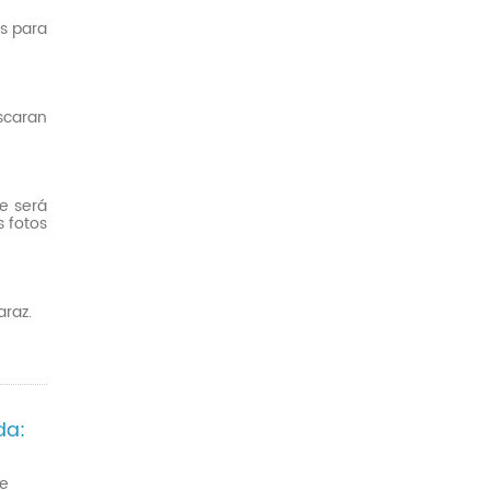
s para
scaran
de será
s fotos
raz.
da:
de