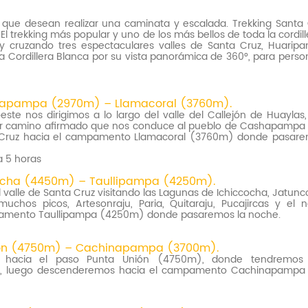
ue desean realizar una caminata y escalada. Trekking Santa 
 El trekking más popular y uno de los más bellos de toda la cordill
y cruzando tres espectaculares valles de Santa Cruz, Huarip
a Cordillera Blanca por su vista panorámica de 360°, para pers
shapampa (2970m) – Llamacoral (3760m).
ste nos dirigimos a lo largo del valle del Callejón de Huaylas
 por camino afirmado que nos conduce al pueblo de Cashapampa
ta Cruz hacia el campamento Llamacoral (3760m) donde pasare
a 5 horas
ocha (4450m) – Taullipampa (4250m).
alle de Santa Cruz visitando las Lagunas de Ichiccocha, Jatunc
os picos, Artesonraju, Paria, Quitaraju, Pucajircas y el 
pamento Taullipampa (4250m) donde pasaremos la noche.
nión (4750m) – Cachinapampa (3700m).
 hacia el paso Punta Unión (4750m), donde tendremos 
, luego descenderemos hacia el campamento Cachinapampa 