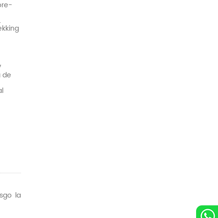
ore-
.
ekking
V
a de
l
sgo la