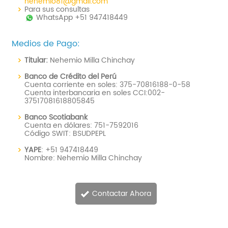
nehemio81@gmail.com
Para sus consultas
WhatsApp +51 947418449
Medios de Pago:
Titular:
Nehemio Milla Chinchay
Banco de Crédito del Perú
Cuenta corriente en soles: 375-70816188-0-58
Cuenta interbancaria en soles CCI:002-
37517081618805845
Banco Scotiabank
Cuenta en dólares: 751-7592016
Código SWIT: BSUDPEPL
YAPE
: +51 947418449
Nombre: Nehemio Milla Chinchay
.
Contactar Ahora